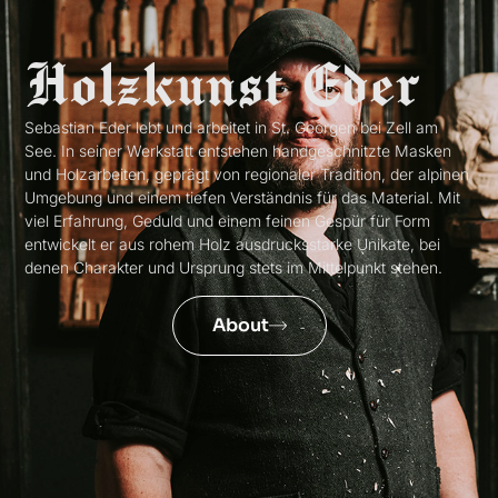
Holzkunst Eder
Sebastian Eder lebt und arbeitet in St. Georgen bei Zell am
See. In seiner Werkstatt entstehen handgeschnitzte Masken
und Holzarbeiten, geprägt von regionaler Tradition, der alpinen
Umgebung und einem tiefen Verständnis für das Material. Mit
viel Erfahrung, Geduld und einem feinen Gespür für Form
entwickelt er aus rohem Holz ausdrucksstarke Unikate, bei
denen Charakter und Ursprung stets im Mittelpunkt stehen.
About