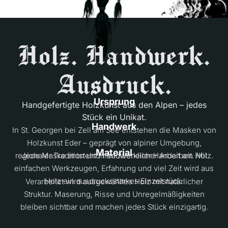
Holz. Handwerk.
Ausdruck.
Ursprung
Handgefertigte Holzkunst aus den Alpen – jedes
Stück ein Unikat.
Handwerk
In St. Georgen bei Zell am See entstehen die Masken von
Holzkunst Eder – geprägt von alpiner Umgebung,
Material
regionaler Tradition und handwerklicher Arbeit am Holz.
Jede Maske entsteht in traditioneller Handarbeit. Mit
einfachen Werkzeugen, Erfahrung und viel Zeit wird aus
Holz ein ausdrucksstarkes Einzelstück.
Verarbeitet wird ausgewähltes Holz mit natürlicher
Struktur. Maserung, Risse und Unregelmäßigkeiten
bleiben sichtbar und machen jedes Stück einzigartig.