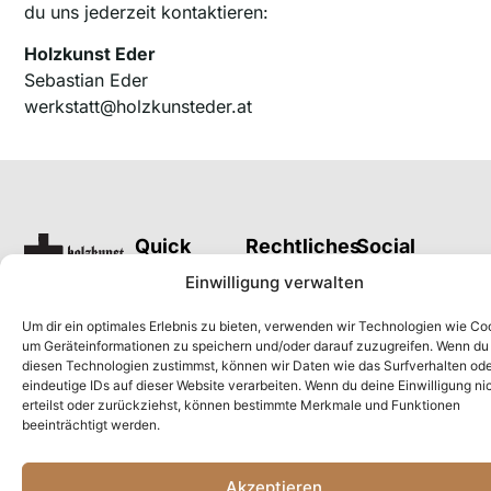
du uns jederzeit kontaktieren:
Holzkunst Eder
Sebastian Eder
werkstatt@holzkunsteder.at
Quick
Rechtliches
Social
Links
Media
Impressum
Einwilligung verwalten
Shop
Datenschutzerklärung
Um dir ein optimales Erlebnis zu bieten, verwenden wir Technologien wie Co
Mein Konto
AGB
um Geräteinformationen zu speichern und/oder darauf zuzugreifen. Wenn du
Warenkorb
Widerrufsbelehrung
diesen Technologien zustimmst, können wir Daten wie das Surfverhalten od
eindeutige IDs auf dieser Website verarbeiten. Wenn du deine Einwilligung ni
Kasse
Versand &
erteilst oder zurückziehst, können bestimmte Merkmale und Funktionen
Lieferung
beeinträchtigt werden.
Zahlungsarten
Akzeptieren